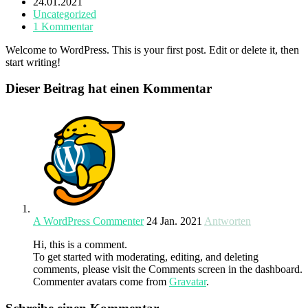
Autor:
Beitrag
24.01.2021
veröffentlicht:
Beitrags-
Uncategorized
Kategorie:
Beitrags-
1 Kommentar
Kommentare:
Welcome to WordPress. This is your first post. Edit or delete it, then
start writing!
Dieser Beitrag hat einen Kommentar
A WordPress Commenter
24 Jan. 2021
Antworten
Hi, this is a comment.
To get started with moderating, editing, and deleting
comments, please visit the Comments screen in the dashboard.
Commenter avatars come from
Gravatar
.