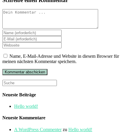
Schreibe einen Kommentar
Kommentieren
Gib
deinen
Gib
Namen
deine
Gib
oder
E-
deine
Benutzernamen
Mail-
Website-
Name, E-Mail-Adresse und Website in diesem Browser für
zum
Adresse
URL
meinen nächsten Kommentar speichern.
Kommentieren
zum
ein
ein
Kommentieren
(optional)
ein
Search
this
website
Neueste Beiträge
Hello world!
Neueste Kommentare
A WordPress Commenter
zu
Hello world!