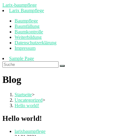
Zum
Larix-baumpflege
Inhalt
Larix Baumpflege
springen
Baumpflege
Baumfällung
Baumkontrolle
Weiterbildung
Datenschutzerklärung
Impressum
Sample Page
Blog
Startseite
>
Uncategorized
>
Hello world!
Hello world!
Beitrags-
larixbaumpflege